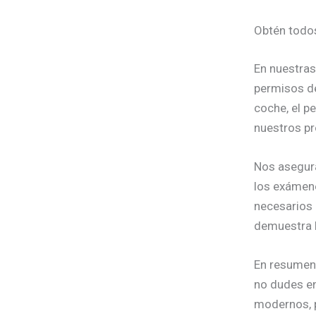
Obtén todo
En nuestras
permisos de
coche, el p
nuestros pr
Nos asegur
los exámene
necesarios 
demuestra l
En resumen,
no dudes en
modernos, p