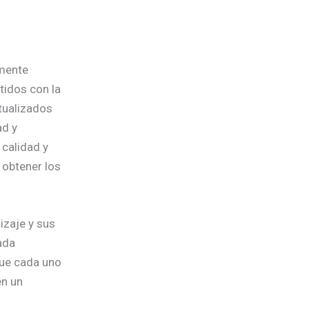
amente
tidos con la
tualizados
ad y
calidad y
 obtener los
zaje y sus
ada
que cada uno
en un