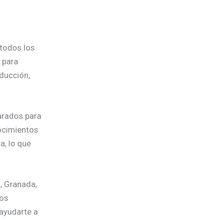
todos los
 para
nducción,
rados para
nocimientos
a, lo que
, Granada,
los
ayudarte a