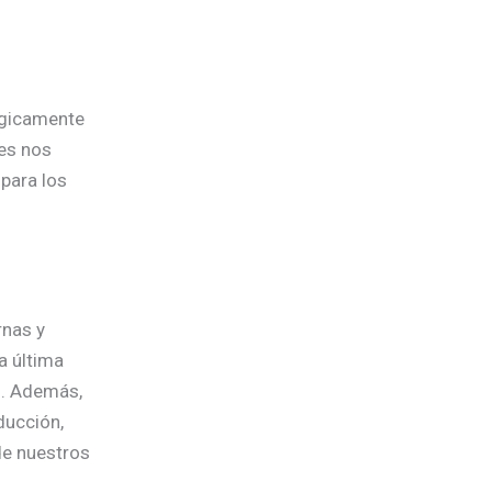
égicamente
des nos
para los
rnas y
a última
d. Además,
ducción,
de nuestros