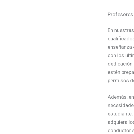
Profesores 
En nuestras
cualificado
enseñanza d
con los últ
dedicación 
estén prepa
permisos d
Además, ent
necesidades
estudiante,
adquiera lo
conductor s