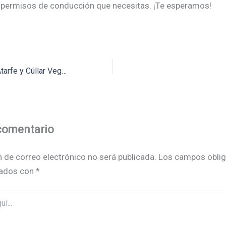
 permisos de conducción que necesitas. ¡Te esperamos!
Autoescuelas en Atarfe y Cúllar Vega: Formación de calidad y expertos en conducción
comentario
n de correo electrónico no será publicada.
Los campos oblig
ados con
*